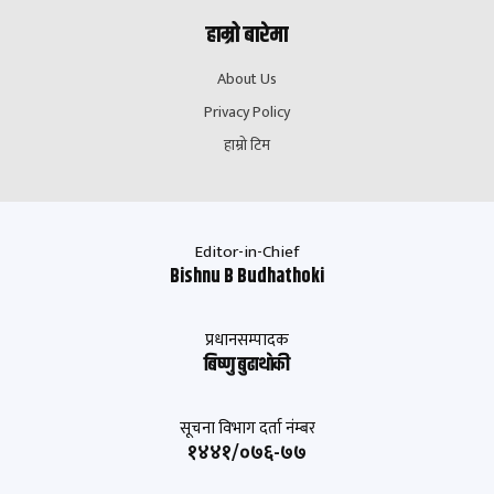
हाम्रो बारेमा
About Us
Privacy Policy
हाम्रो टिम
Editor-in-Chief
Bishnu B Budhathoki
प्रधानसम्पादक
बिष्णु बुढाथाेकी
सूचना विभाग दर्ता नंम्बर
१४४१/०७६-७७