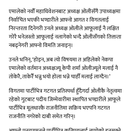
एमालेको नवौँ महाधिवेशनबाट अध्यक्ष ओलीसँगै उपाध्यक्षमा
निर्वाचित भएकी भण्डारीले आफ्नो आगत र विगतलाई
निरन्तरता दिनेगरी उनले अध्यक्ष ओलीले आफूलाई नै लक्षित
गरेरै भनेजस्तो आफूलाई नलागेको भन्दै ओलीसँगको तिक्तता
नबढ्नेगरी आफ्नो विमति जनाइन्।
उनले भनिन्, ‘होइन, अब त्यो विषयमा त अहिलेको नेकपा
एमालेको वर्तमान अध्यक्षज्यू केपी शर्मा ओलीज्यूले मलाई नै
तोकेरै, ताकेरैँ भन्नु भयो होला भन्ने चाहीँ मलाई लाग्दैन।’
विगतमा पार्टीभित्र गटगत प्रतिस्पर्धा हुँदैगर्दा ओलीकै नेतृत्वमा
रहेको गुटबाट पदीय जिम्मेवारीमा स्थापित भण्डारीले आफूले
पार्टीभित्र मूलधारकै राजनीतिमा सक्रिय भएपनि गटगत
राजनीति नगरेको दाबी समेत गरिन्।
आफ्नो पुनरागमनले पार्टीभित्र कतिपयलाई नपचेको हुनसक्ने