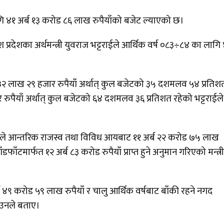
गि ४१ अर्ब १३ करोड ८६ लाख रुपैयाँको बजेट ल्याएको छ।
ेश प्रदेशका अर्थमन्त्री युवराज भट्टराईले आर्थिक वर्ष ०८३÷८४ का लागि
 ३२ लाख २९ हजार रुपैयाँ अर्थात् कुल बजेटको ३५ दशमलव ५४ प्रतिश
रुपैयाँ अर्थात् कुल बजेटको ६४ दशमलव ३६ प्रतिशत रहेको भट्टराईले
कारले आन्तरिक राजस्व तथा विविध आयबाट ११ अर्ब २२ करोड ७५ लाख
फाँटमार्फत १२ अर्ब ८३ करोड रुपैयाँ प्राप्त हुने अनुमान गरिएको मन्त्री
र्ब ४९ करोड ५९ लाख रुपैयाँ र चालु आर्थिक वर्षबाट बाँकी रहने नगद
े उनले बताए।