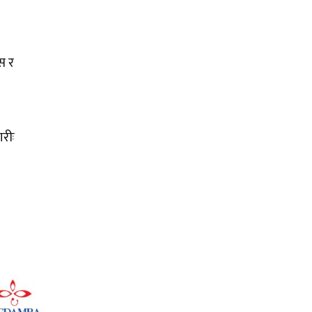
स र
ारीः