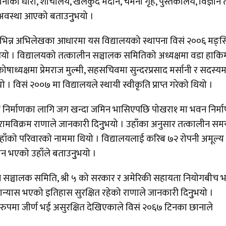
े पानीका धारा, शौचालय, खेलकुद मैदान, चमेना गृह, पुस्तकालय, विज्ञान
्ने अवस्था आएको बताउनुुभयो ।
भिन्न अभिलेखका आधारमा यस विद्यालयको स्थापना विसं २००६ मङ्स
यो । विद्यालयको तत्कालीन सञ्चालक समितिको अध्यक्षमा वडा हाकि
्यक्षमा प्रेमराज मुल्मी, सहसचिवमा सुन्दरप्रसाद मर्सानी र सदस्यम
थ्यो । विसं २००७ मा विद्यालयले स्थायी स्वीकृति प्राप्त गरेको थियो ।
 निर्माणका लागि जग खन्दा जमिन भासिएपछि पोखरा१ मा भवन निर्म
 रामविक्रम राणाले जानकारी दिनुुभयो । उहाँका अनुसार तत्कालीन स
 र उहाँको परिवारको नाममा थियो । विद्यालयलाई करिब ७२ रोपनी अमूल्य
दान भएको उहाँले बताउनुुभयो ।
ीन सञ्चालक समिति, श्री ५ को सरकार र अमेरिकी सहायता नियोगबीच 
्यास भएको इतिहास सुरक्षित रहेको राणाले जानकारी दिनुुभयो ।
रुपमा जीर्ण भई असुरक्षित देखिएकाले विसं २०६७ टिनका छानाले