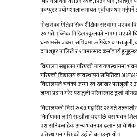
बिहान प्रार्थना गराउने स्थल, पिउने पानी, हातधुन
कम्प्युटर प्रयोगशालालगायत पूर्वाधार थप गर्नुपर
पोखराका ऐतिहासिक शैक्षिक संस्थामा भएका वि
२० गते पब्लिक मिडिल स्कुलको नाममा भएको थि
धनशमसेर जबरा, सचिवमा ऋषिकेशव पराजुली, कोषाध
दयाशङ्कर पालिखे र श्यामप्रसाद कर्माचार्य हुनुहुन्
विद्यालय सञ्चालन गरिएको नारायणस्थानमा भवन
गरिएको विद्यालय व्यवस्थापन समितिका अध्यक्ष
विद्यालयले चर्चेको जग्गा स्व रत्नाखर पराजुली
जग्गा प्रदान गरेर पराजुली परिवारबाट ठूलो योग
विद्यालयको विसं २०१३ मङ्सिर २१ गते तत्काल
निर्माणका लागि सम्झौता भएपछि यस भवन शिलान
प्रशासनिकबाहेक अन्य भवनका ढलान प्राविधिक 
प्रतिस्थापन गरिएको उहाँले बताउनुुभयो ।