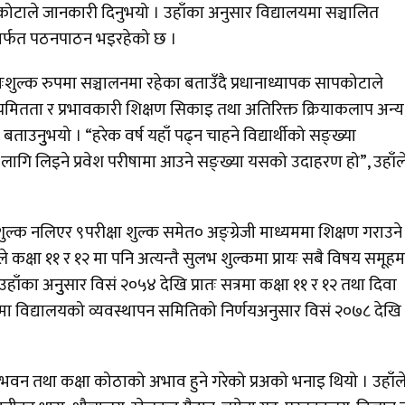
ापकोटाले जानकारी दिनुभयो । उहाँका अनुसार विद्यालयमा सञ्चालित
धिमार्फत पठनपाठन भइरहेको छ ।
 निःशुल्क रुपमा सञ्चालनमा रहेका बताउँदै प्रधानाध्यापक सापकोटाले
ियमितता र प्रभावकारी शिक्षण सिकाइ तथा अतिरिक्त क्रियाकलाप अन्य
उनुुभयो । “हरेक वर्ष यहाँ पढ्न चाहने विद्यार्थीको सङ्ख्या
 लागि लिइने प्रवेश परीषामा आउने सङ्ख्या यसको उदाहरण हो”, उहाँल
ुल्क नलिएर ९परीक्षा शुल्क समेत० अङ्ग्रेजी माध्यममा शिक्षण गराउने
े कक्षा ११ र १२ मा पनि अत्यन्तै सुलभ शुल्कमा प्रायः सबै विषय समूहम
ँका अनुुसार विसं २०५४ देखि प्रातः सत्रमा कक्षा ११ र १२ तथा दिवा
ामा विद्यालयको व्यवस्थापन समितिको निर्णयअनुसार विसं २०७८ देखि
 भवन तथा कक्षा कोठाको अभाव हुने गरेको प्रअको भनाइ थियो । उहाँल