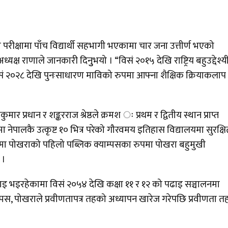
ीक्षामा पाँच विद्यार्थी सहभागी भएकामा चार जना उत्तीर्ण भएको
्ष राणाले जानकारी दिनुुभयो । “विसं २०१५ देखि राष्ट्रिय बहुउद्देश्य
सं २०२८ देखि पुनःसाधारण माविको रुपमा आफ्ना शैक्षिक क्रियाकलाप
 प्रधान र शङ्करराज श्रेष्ठले क्रमश ः प्रथम र द्वितीय स्थान प्राप्त
 नेपालकै उत्कृष्ट १० भित्र परेको गौरवमय इतिहास विद्यालयमा सुरक्ष
 मा पोखराको पहिलो पब्लिक क्याम्पसका रुपमा पोखरा बहुमुखी
 ।
पढाइ भइरहेकामा विसं २०५४ देखि कक्षा ११ र १२ को पढाइ सञ्चालनमा
म्पस, पोखराले प्रवीणतापत्र तहको अध्यापन खारेज गरेपछि प्रवीणता त