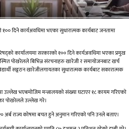
 आफ्नो १०० दिने कार्यअवधिमा भएका सुधारात्मक कार्यबाट जनतामा
्रिपरिषद्को कार्यालयमा सरकारको १०० दिने कार्यअवधिमा भएका प्रमुख
सस्मित पोखरेलले बिभिन्न संरचनाहरु खारेजी र समायोजनबाट खर्च
द्यार्थी सङ्गठन खारेजीलगायतका सुधारात्मक कार्यबाट सकारात्मक
बाचापत्रमा उल्लेख भएबमोजिम मन्त्रालयको संख्या घटाएर १८ कायम गरिएको
ा पोखरेलले उल्लेख गरे।
 २० अर्ब राज्य कोषमा बचत हुने अनुमान गरिएको पनि उनले बताए।
ार्यसूची कार्यान्वयनको प्रगति ८७ दशमल २ प्रतिशत रहेको दाबी गरे।