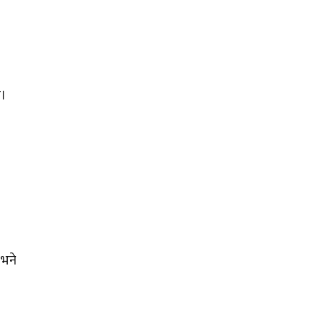
ए।
 भने