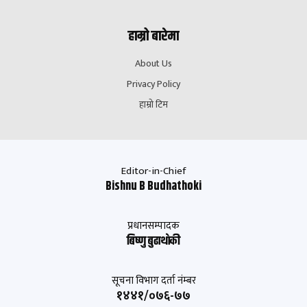
हाम्रो बारेमा
About Us
Privacy Policy
हाम्रो टिम
Editor-in-Chief
Bishnu B Budhathoki
प्रधानसम्पादक
बिष्णु बुढाथाेकी
सूचना विभाग दर्ता नंम्बर
१४४१/०७६-७७