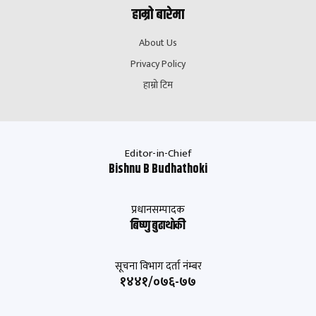
हाम्रो बारेमा
About Us
Privacy Policy
हाम्रो टिम
Editor-in-Chief
Bishnu B Budhathoki
प्रधानसम्पादक
बिष्णु बुढाथाेकी
सूचना विभाग दर्ता नंम्बर
१४४१/०७६-७७