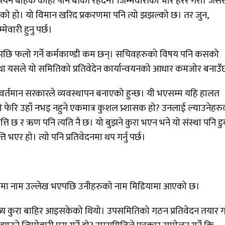
ियन बाहेक कोही पनि बाँकी रहदैन। जिम्मेवारीको भार हेरेर गरौं। जसर
 हो। यो विमान खरिद प्रकरणमा पनि त्यो झझल्को छ। तर जुन,
ेवारी हुनु पर्छ।
ि र पछि फलो गर्ने कर्मकाण्डी कम छन्। सचिवहरुको विषय पनि कसको
यथा यसले यो समितिको प्रतिवेदेन कार्यान्वयनको आधार कमजोर बनाउ
 वर्तमान सरकारले व्यवस्थापन बनाएको हुन्छ। यी भएसम्म यहि हालत
 फेरि उहाँ नभइ नहुने एकमात्र कुशल प्र्शासक हो? उनलाई ल्याउनेहर
ति छ र ऋण पनि त्यति नै छ। यो बुझने कुरा भएन भने यो संस्था पनि डु
ति भएर हो। त्यो पनि प्रतिवेदनमा थप गर्नु पर्छ।
िवेदनमा नाम उल्लेख भएपछि उनीहरुको नाम मिडियामा आएको छ।
ख्य कुरा बाहिर आइसकेको थियो। उपसमितिको गठन प्रतिवेदन तयार ग