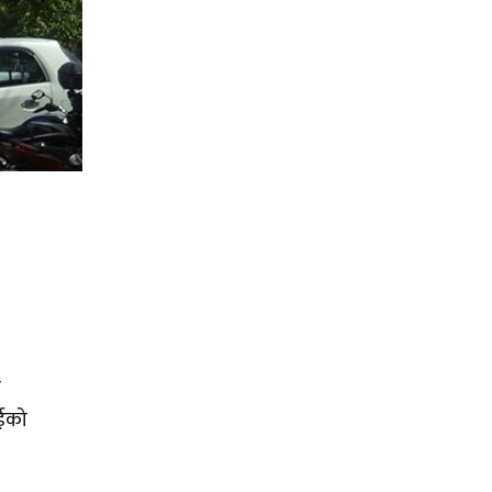
क
ाईको