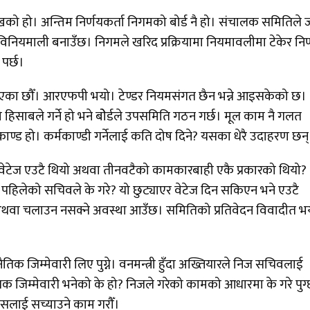
रमुखको हो। अन्तिम निर्णयकर्ता निगमको बोर्ड नै हो। संचालक समितिले
िनियमाली बनाउँछ। निगमले खरिद प्रक्रियामा नियमावलीमा टेकेर निर
 पर्छ।
राएका छौँ। आरएफपी भयो। टेण्डर नियमसंगत छैन भन्ने आइसकेको छ।
यो हिसाबले गर्ने हो भने बोेर्डले उपसमिति गठन गर्छ। मूल काम नै गलत
ण्ड हो। कर्मकाण्डी गर्नेलाई कति दोष दिने? यसका धेरै उदाहरण छन
ेटेज एउटै थियो अथवा तीनवटैको कामकारबाही एकै प्रकारको थियो?
हिलेको सचिवले के गरे? यो छुट्याएर वेटेज दिन सकिएन भने एउटै
ने अथवा चलाउन नसक्ने अवस्था आउँछ। समितिको प्रतिवेदन विवादीत भ
िक जिम्मेवारी लिए पुग्ने। वनमन्त्री हुँदा अख्तियारले निज सचिवलाई
 जिम्मेवारी भनेको के हो? निजले गरेको कामको आधारमा के गरे पुग
सलाई सच्याउने काम गरौँ।